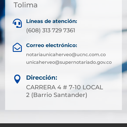
Tolima
Líneas de atención:

(608) 313 729 7361
Correo electrónico:

notariaunicaherveo@ucnc.com.co
unicaherveo@supernotariado.gov.co
Dirección:

CARRERA 4 # 7-10 LOCAL
2 (Barrio Santander)