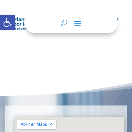
Abrir barra de herramientas
Planes de Mejoramiento vigentes exigidos
por los entes de control o auditoría
externos o internos.