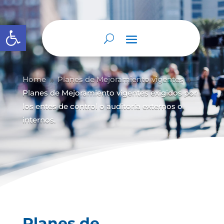
Abrir barra de herramientas
Home
Planes de Mejoramiento vigentes
9
9
Planes de Mejoramiento vigentes exigidos por
los entes de control o auditoría externos o
internos.
Planes de