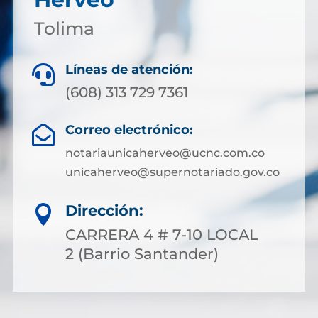
Tolima
Líneas de atención:

(608) 313 729 7361
Correo electrónico:

notariaunicaherveo@ucnc.com.co
unicaherveo@supernotariado.gov.co
Dirección:

CARRERA 4 # 7-10 LOCAL
2 (Barrio Santander)