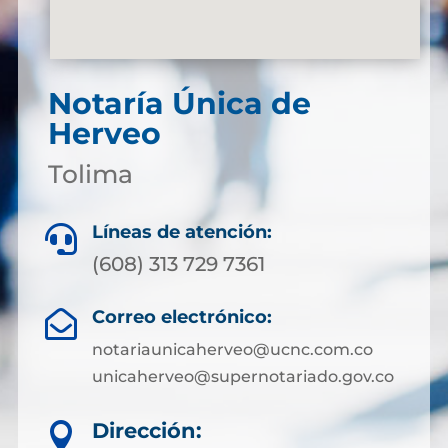
Notaría Única de
Herveo
Tolima
Líneas de atención:

(608) 313 729 7361
Correo electrónico:

notariaunicaherveo@ucnc.com.co
unicaherveo@supernotariado.gov.co
Dirección:
