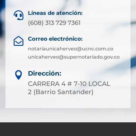
Líneas de atención:

(608) 313 729 7361
Correo electrónico:

notariaunicaherveo@ucnc.com.co
unicaherveo@supernotariado.gov.co
Dirección:

CARRERA 4 # 7-10 LOCAL
2 (Barrio Santander)