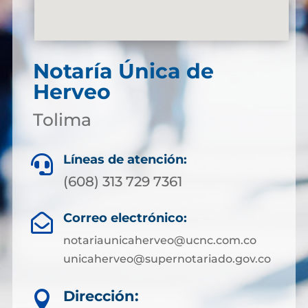
Notaría Única de
Herveo
Tolima
Líneas de atención:

(608) 313 729 7361
Correo electrónico:

notariaunicaherveo@ucnc.com.co
unicaherveo@supernotariado.gov.co
Dirección:
