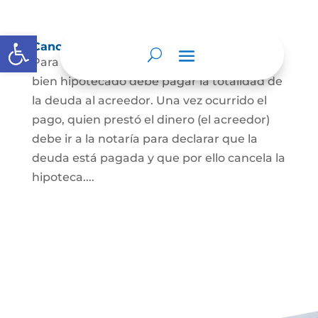
Abrir barra de herramientas
Cancelación de Hipoteca
Para cancelar una hipoteca, el dueño del
bien hipotecado debe pagar la totalidad de
la deuda al acreedor. Una vez ocurrido el
pago, quien prestó el dinero (el acreedor)
debe ir a la notaría para declarar que la
deuda está pagada y que por ello cancela la
hipoteca....