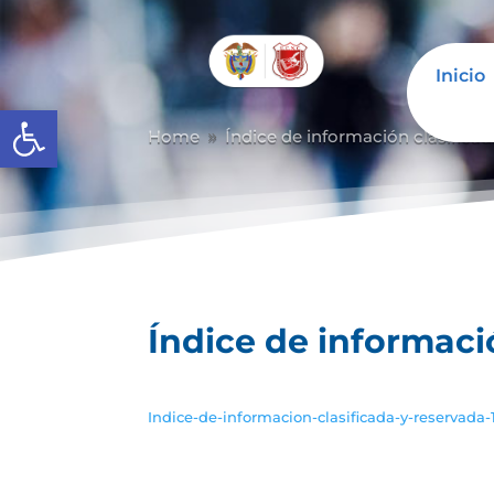
Inicio
Abrir barra de herramientas
Home
Índice de información clasificad
9
Índice de informaci
Indice-de-informacion-clasificada-y-reservada-