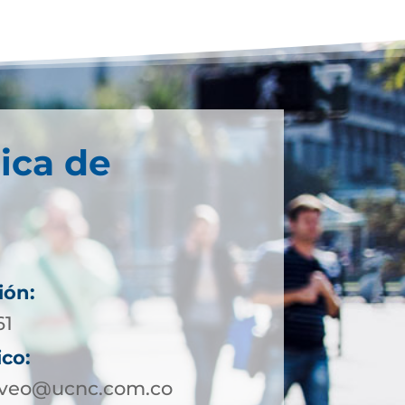
ica de
ión:
61
ico:
rveo@ucnc.com.co