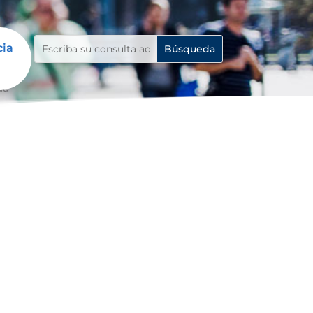
cia
da