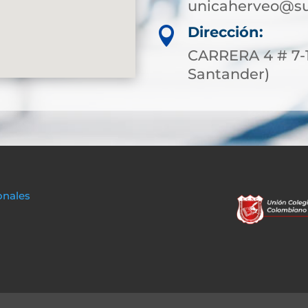
unicaherveo@su
Dirección:

CARRERA 4 # 7-1
Santander)
onales