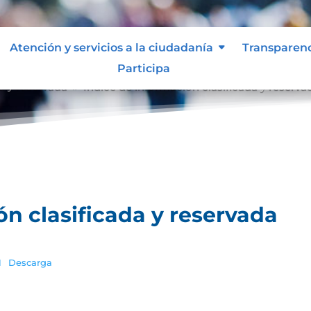
Atención y servicios a la ciudadanía
Transparen
Participa
a y reservada
Índice de información clasificada y reserva
9
ón clasificada y reservada
1
Descarga