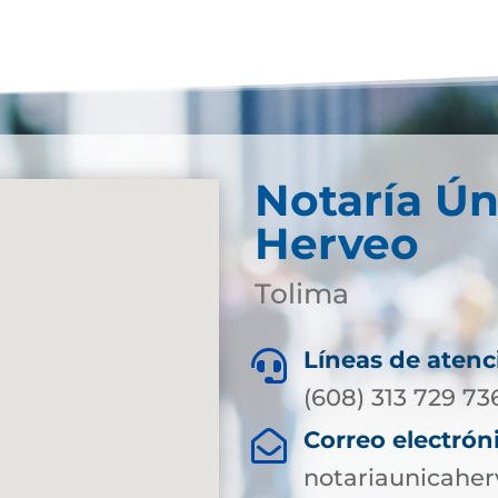
Notaría Ún
Herveo
Tolima
Líneas de atenc

(608) 313 729 73
Correo electrón

notariaunicahe