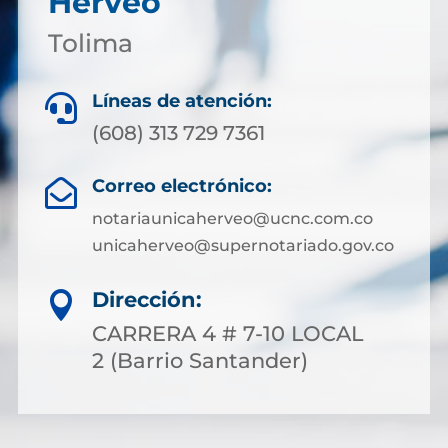
Herveo
Tolima
Líneas de atención:

(608) 313 729 7361
Correo electrónico:

notariaunicaherveo@ucnc.com.co
unicaherveo@supernotariado.gov.co
Dirección:

CARRERA 4 # 7-10 LOCAL
2 (Barrio Santander)