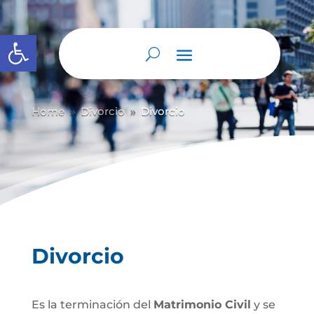
Abrir barra de herramientas
Home
Divorcio
Divorcio
9
9
Divorcio
Es la terminación del
Matrimonio Civil
y se